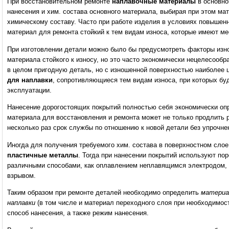
При восстановительном ремонте
наплавочные материалы
в основно
нанесения и хим. состава основного материала, выбирая при этом ма
химическому составу. Часто при работе изделия в условиях повышен
материал для ремонта стойкий к тем видам износа, которые имеют ме
При изготовлении детали можно было бы предусмотреть факторы изно
материала стойкого к износу, но это часто экономически нецелесообр
в целом пригодную деталь, но с изношенной поверхностью наиболее
для наплавки
, сопротивляющиеся тем видам износа, при которых буд
эксплуатации.
Нанесение дорогостоящих покрытий полностью себя экономически оп
материала для восстановления и ремонта может не только продлить р
несколько раз срок службы по отношению к новой детали без упрочне
Иногда для получения требуемого хим. состава в поверхностном сло
пластичные металлы
. Тогда при нанесении покрытий используют по
различными способами, как оплавлением неплавящимся электродом, 
взрывом.
Таким образом при ремонте деталей необходимо определить
материа
наплавки
(в том числе и материал переходного слоя при необходимост
способ нанесения, а также режим нанесения.