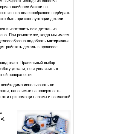
м выбирают исходя из способа
териал наиболее близки по
ного износа целесообразнее подбирать
сто быть при эксплуатации детали.
са и изготовить всю деталь из
азно. При ремонте же, когда мы имеем
 целесообразно подобрать
материалы
ет работать деталь в процессе
равдывает. Правильный выбор
аботу детали, но и увеличить в
нной поверхности.
е необходимо использовать не
рошки, наносимые на поверхность
так и при помощи плазмы и наплавкой
л
и),