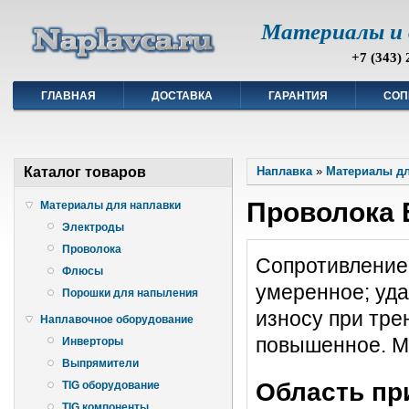
Материалы и 
+7 (343) 
ГЛАВНАЯ
ДОСТАВКА
ГАРАНТИЯ
СОП
Каталог товаров
Наплавка
»
Материалы дл
Проволока 
Материалы для наплавки
Электроды
Проволока
Сопротивление
Флюсы
умеренное; уд
Порошки для напыления
износу при тре
Наплавочное оборудование
повышенное. MF
Инверторы
Выпрямители
Область пр
TIG оборудование
TIG компоненты