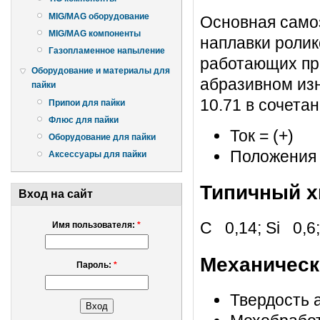
MIG/MAG оборудование
Основная само
MIG/MAG компоненты
наплавки ролик
Газопламенное напыление
работающих при
Оборудование и материалы для
абразивном из
пайки
10.71 в сочета
Припои для пайки
Флюс для пайки
Ток = (+)
Оборудование для пайки
Положения с
Аксессуары для пайки
Типичный х
Вход на сайт
С 0,14; Si 0,6
Имя пользователя:
*
Механическ
Пароль:
*
Твердость 