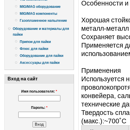
Особенности и
MIG/MAG оборудование
MIG/MAG компоненты
Хорошая стойко
Газопламенное напыление
металл-металл
Оборудование и материалы для
пайки
Сохраняет выс
Припои для пайки
Применяется д
Флюс для пайки
использование
Оборудование для пайки
Аксессуары для пайки
Применения
Используется 
Вход на сайт
проволокопротя
Имя пользователя:
*
конвейера, сал
технические д
Пароль:
*
Твердость спл
(макс.):~700˚C