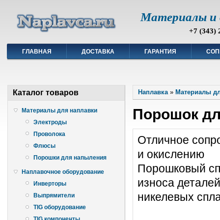
Материалы и 
+7 (343) 
ГЛАВНАЯ
ДОСТАВКА
ГАРАНТИЯ
СОП
Каталог товаров
Наплавка
»
Материалы дл
Порошок дл
Материалы для наплавки
Электроды
Проволока
Отличное сопр
Флюсы
и окислению
Порошки для напыления
Порошковый сп
Наплавочное оборудование
износа деталей
Инверторы
никелевых спла
Выпрямители
TIG оборудование
TIG компоненты