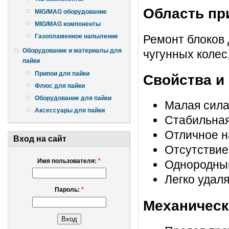
Область пр
MIG/MAG оборудование
MIG/MAG компоненты
Ремонт блоков 
Газопламенное напыление
Оборудование и материалы для
чугунных колес
пайки
Припои для пайки
Свойства и
Флюс для пайки
Оборудование для пайки
Малая сила
Аксессуары для пайки
Стабильная
Отличное н
Вход на сайт
Отсутствие
Имя пользователя:
*
Однородный
Легко удал
Пароль:
*
Механическ