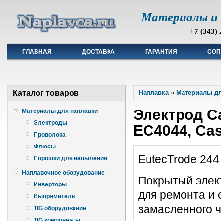
Материалы и 
+7 (343) 
ГЛАВНАЯ
ДОСТАВКА
ГАРАНТИЯ
СОП
Каталог товаров
Наплавка
»
Материалы дл
Электрод Ca
Материалы для наплавки
Электроды
EC4044, Cast
Проволока
Флюсы
EutecTrode 244
Порошки для напыления
Наплавочное оборудование
Покрытый элек
Инверторы
для ремонта и 
Выпрямители
замасленного ч
TIG оборудование
TIG компоненты