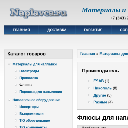
Материалы и 
+7 (343) 
ГЛАВНАЯ
ДОСТАВКА
ГАРАНТИЯ
СОП
Каталог товаров
Главная
»
Материалы для
Материалы для наплавки
Производитель
Электроды
Проволока
ESAB
(1)
Флюсы
Никополь
(8)
Порошки для напыления
Другие
(5)
Наплавочное оборудование
Разные
(4)
Инверторы
Выпрямители
Флюсы для нап
TIG оборудование
TIG компоненты