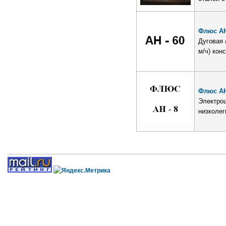
Флюс АН
Дуговая 
м/ч) кон
Флюс АН
Электрош
низколег