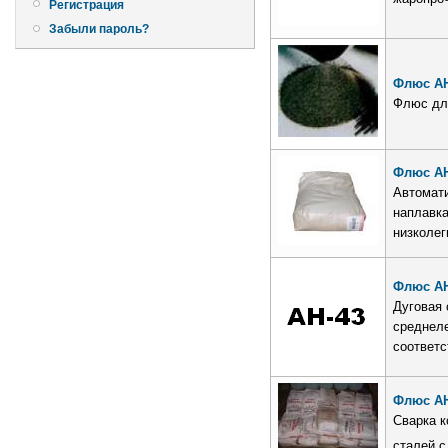
Регистрация
Забыли пароль?
Флюс АН
Флюс дл
Флюс АН
Автомати
наплавка
низколег
Флюс АН
Дуговая 
среднеле
соответс
Флюс АН
Сварка к
сталей с