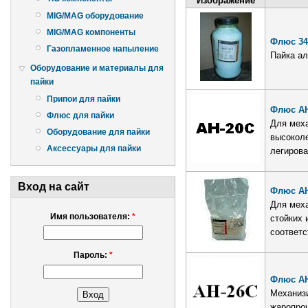
Изображение
MIG/MAG оборудование
MIG/MAG компоненты
Флюс 3
Газопламенное напыление
Пайка ал
Оборудование и материалы для
пайки
Припои для пайки
Флюс АН
Флюс для пайки
Для меха
Оборудование для пайки
высоколе
Аксессуары для пайки
легирова
Вход на сайт
Флюс АН
Для меха
Имя пользователя:
*
стойких 
соответ
Пароль:
*
Флюс АН
Механизи
жаропроч