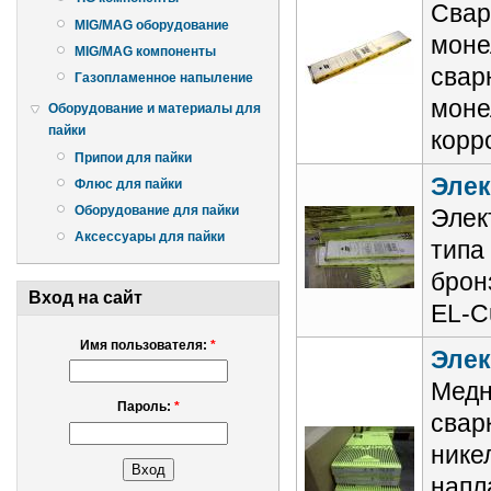
Свар
MIG/MAG оборудование
моне
MIG/MAG компоненты
свар
Газопламенное напыление
моне
Оборудование и материалы для
пайки
корр
Припои для пайки
Элек
Флюс для пайки
Оборудование для пайки
Элек
Аксессуары для пайки
типа
брон
Вход на сайт
ЕL-C
Имя пользователя:
*
Элек
Медн
Пароль:
*
свар
нике
напл